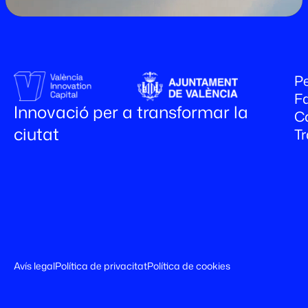
Pe
Fa
Innovació per a transformar la
C
ciutat
T
Avís legal
Política de privacitat
Política de cookies