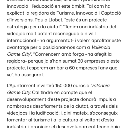
innovació i l’educació en este àmbit. Tal com ha
explicat la regidora de Turisme, Innovació i Captació
d’Inversions, Paula Llobet, “este és un projecte
estratègic per a la ciutat”. “Tenim una indústria del
videojoc molt potent reconeguda a nivell
internacional –ha argumentat- i volem aprofitar este
avantatge per a posicionar-nos com a
València
Game City
”. “Comencem amb força –ha afegit la
regidora- perquè ja s’han sumat 30 empreses a este
projecte, i esperem arribar a 60 empreses l’any que
ve”, ha assegurat.
L’Ajuntament invertirà 150.000 euros a
València
Game City
. Cal tindre en compte que el
desenvolupament d’este projecte donarà impuls a
nombrosos desafiaments de la ciutat, a través dels
videojocs i la ludificació; i, així mateix, s’aconseguix
fomentar al turisme i a la cultura al voltant d’esta
indústria, i propiciar el desenvolupament tecnològic