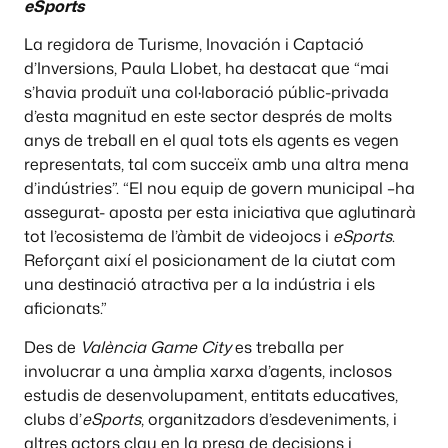
eSports
La regidora de Turisme, Inovación i Captació
d’Inversions, Paula Llobet, ha destacat que “mai
s’havia produït una col·laboració públic-privada
d’esta magnitud en este sector després de molts
anys de treball en el qual tots els agents es vegen
representats, tal com succeïx amb una altra mena
d’indústries”. “El nou equip de govern municipal –ha
assegurat- aposta per esta iniciativa que aglutinarà
tot l’ecosistema de l’àmbit de videojocs i
eSports
.
Reforçant així el posicionament de la ciutat com
una destinació atractiva per a la indústria i els
aficionats.”
Des de
València Game City
es treballa per
involucrar a una àmplia xarxa d’agents, inclosos
estudis de desenvolupament, entitats educatives,
clubs d’
eSports
, organitzadors d’esdeveniments, i
altres actors clau en la presa de decisions i