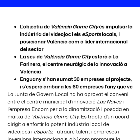
L’objectiu de
València Game City
és impulsar la
indústria del videojoc i els
eSports
locals, i
posicionar València com a líder internacional
del sector
La seu de
València Game City
estarà a La
Farinera, el centre neuràlgic de la innovació a
València
Enguany s’han sumat 30 empreses al projecte,
i s’espera arribar a les 60 empreses l’any que ve
La Junta de Govern Local ha ha aprovat el conveni
entre el centre municipal d’innovació
Las Naves
i
l’empresa Encom per a la dinamització i posada en
marxa de
València Game City
. Es tracta d’un acord
dirigit a enfortir la potent indústria local de
videojocs i
eSports
, i atraure talent i empreses i
inversions internacionals, així com promoure la