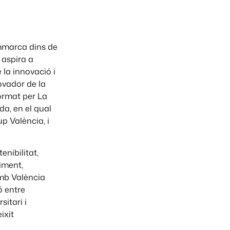
emmarca dins de
 aspira a
 la innovació i
ovador de la
format per La
da, en el qual
p València, i
enibilitat,
niment,
“Amb València
ó entre
itari i
ixit