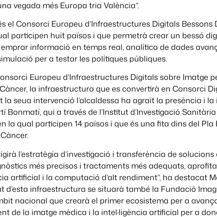
una vegada més Europa tria València”.
 és el Consorci Europeu d’Infraestructures Digitals Bessons D
qual participen huit països i que permetrà crear un bessó digi
 emprar informació en temps real, analítica de dades avan
imulació per a testar les polítiques públiques.
Consorci Europeu d’Infraestructures Digitals sobre Imatge p
àncer, la infraestructura que es convertirà en Consorci Di
 la seua intervenció l’alcaldessa ha agraït la presència i la
í Bonmatí, qui a través de l’Institut d’Investigació Sanitària
 en la qual participen 14 països i que és una fita dins del Pl
 Càncer.
rigirà l’estratègia d’investigació i transferència de solucions
gnòstics més precisos i tractaments més adequats, aprofita
ncia artificial i la computació d’alt rendiment”, ha destacat 
at d’esta infraestructura se situarà també la Fundació Imagin
bit nacional que crearà el primer ecosistema per a avança
 de la imatge mèdica i la intel·ligència artificial per a do