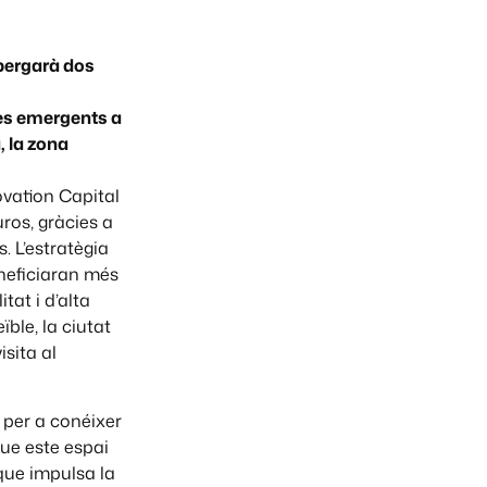
lbergarà dos
ses emergents a
, la zona
ovation Capital
ros, gràcies a
. L’estratègia
neficiaran més
at i d’alta
ïble, la ciutat
isita al
r per a conéixer
que este espai
 que impulsa la