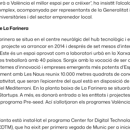
à a València el millor espai per a créixer”, ha insistit l’alca
complex, acompanyada per representants de la Generalitat i 
niversitàries i del sector emprenedor local.
de La Farinera
 Farinera se situa en el centre neuràlgic del hub tecnològic 
l projecte va arrancar en 2014 i després de set mesos d’inten
Este és un espai aprovat com a laboratori urbà en la Xarx
 es treballarà amb 40 països. Sorgix amb la vocació de ser 
istemes d’innovació i empreses emergents més potents d’Es
ament amb Les Naus reunix 10.000 metres quadrats de con
ativitat, que seran l’epicentre del qual està en disposició de
el Mediterrani. En la planta baixa de La Farinera se situarà
tartups. A més, es donarà entrada a les entitats i projecte
l programa Pre-seed. Ací s’allotjaran els programes Valènci
lanta està instal·lat el programa Center for Digital Technol
TM), que ha eixit per primera vegada de Munic per a inici