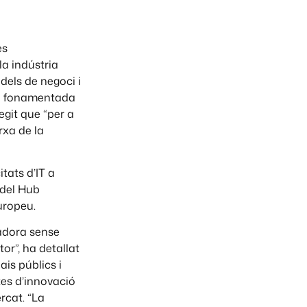
es
la indústria
dels de negoci i
ia fonamentada
egit que “per a
rxa de la
tats d’IT a
 del Hub
uropeu.
ladora sense
r”, ha detallat
is públics i
es d’innovació
rcat. “La