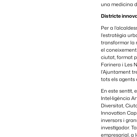
una medicina de
Districte innov
Per a l’alcalde
l’estratègia ur
transformar la 
el coneixement.
ciutat, format 
Farinera i Les 
l’Ajuntament tr
tots els agents
En este sentit, 
Intel·ligència Ar
Diversitat, Ciut
Innovation Capit
inversors i gra
investigador. T
empresarial, a l