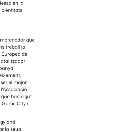
ldessa en la
d’entitats
i emprenedor que
s treball ja
a Europea de
catalitzador
panya i
eixement,
 ser el major
 l’Associació
s que han sigut
a Game City i
ogy and
ar la seua