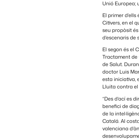
Unió Europea; 
El primer d’ells
Citivers, en el 
seu propòsit és
d’escenaris de s
El segon és el 
Tractament de C
de Salut. Durant
doctor Luis Mart
esta iniciativa,
Lluita contra el
“Des d’ací es di
benefici de dia
de la intel·ligè
Catalá. Al cost
valenciana d’àm
desenvolupament