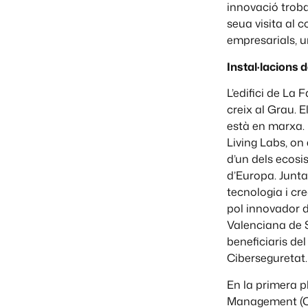
innovació trobar
seua visita al 
empresarials, u
Instal·lacions 
L’edifici de La
creix al Grau. E
està en marxa. 
Living Labs, on
d’un dels ecos
d’Europa. Junt
tecnologia i cre
pol innovador d
Valenciana de S
beneficiaris de
Ciberseguretat.
En la primera p
Management (CD