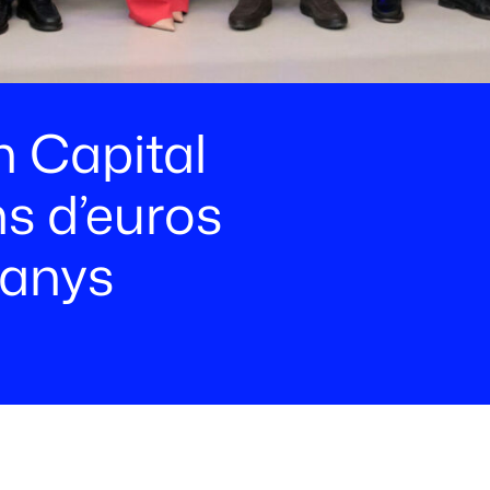
n Capital
ns d’euros
 anys