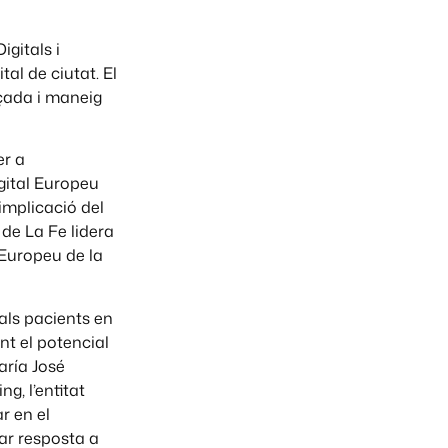
igitals i
tal de ciutat. El
çada i maneig
er a
gital Europeu
 implicació del
 de La Fe lidera
a Europeu de la
 als pacients en
nt el potencial
María José
g, l’entitat
r en el
nar resposta a