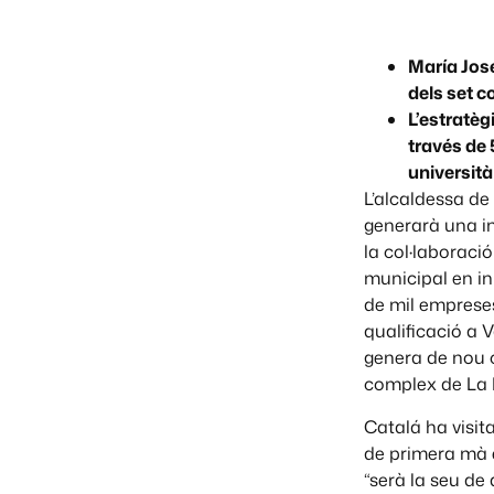
María José
dels set c
L’estratè
través de 
università
L’alcaldessa de
generarà una in
la col·laboraci
municipal en i
de mil empreses
qualificació a V
genera de nou co
complex de La 
Catalá ha visit
de primera mà e
“serà la seu de