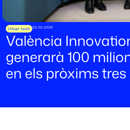
22.02.2024
Urban tech
València Innovatio
generarà 100 milio
en els pròxims tres