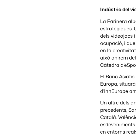
Indústria del v
La Farinera alb
estratègiques. 
dels videojocs 
ocupació, i qu
en la creativit
això anirem del
Càtedra d’eSpor
El Banc Asiàtic
Europa, situarà
d’InnEurope amb
Un altre dels a
precedents, Sa
Catalá. Valènci
esdeveniments p
en entorns real