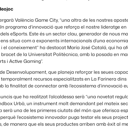
ideojoc
ergarà València Game City, “una altra de les nostres apost
Un programa d’innovació que reforça el nostre lideratge en 
i dels eSports. Este és un sector clau, generador de nous mo
e ens situa com a exponents internacionals d’una econom
at i el coneixement” ha destacat María José Catalá, qui ha af
 bracet de la Universitat Politècnica, amb la posada en ma
ts i Active Gaming”.
 de Desenvolupament, que planeja reforçar les seues capaci
 temporalment recursos especialitzats en La Farinera dins
 la finalitat de connectar amb l’ecosistema d’innovació e
nuncis que ha realitzat l’alcaldessa serà “una novetat regu
ndbox Urbà, un instrument molt demandant pel mateix secto
a serà una de les primeres ciutats del món que oferisca espa
erquè l’ecosistema innovador puga testar els seus project
s, de manera que els seus productes arriben amb èxit al me