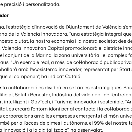
 precisió i personalitzada.
ador
ssa, l’estratègia d’innovació de l’Ajuntament de València s’
bana de la València Innovadora, “una estratègia integral que
nostra ciutat, la nostra economia i la nostra societat des de
 València Innovation Capital promocionarà el districte inn
pel conjunt de la Marina, la zona universitària i el complex 
Naus. “Un exemple real, a més, de col·laboració publicopriva
eballarà amb l’ecosistema innovador, representat per Startu
 que el componen”, ha indicat Catalá.
esta col·laboració es dividirà en set àrees estratègiques: Sost
tificial, Salut i Benestar, Indústria del videojoc i de l’entrete
at intel·ligent i GovTech, i Turisme innovador i sostenible. 
al, es crearà l’entorn idoni per al contacte i la col·laboraci
ns corporacions amb les empreses emergents i el món univers
ambé per a l’accés de pimes i autònoms, el 99% del nostre te
a innovació i a la digitalització”, ha assenyalat.