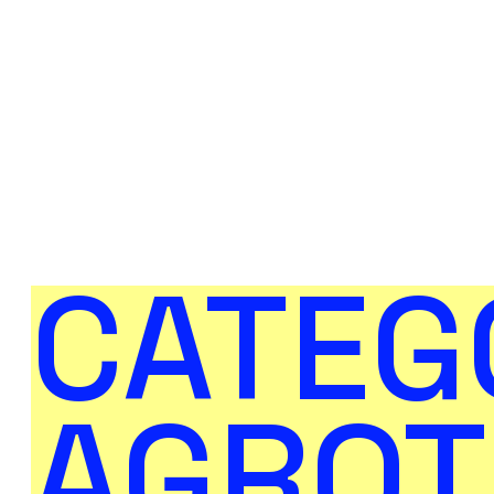
CATEG
AGROT