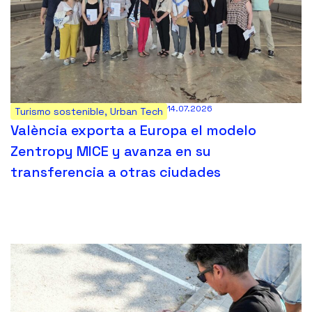
14.07.2026
Turismo sostenible
,
Urban Tech
València exporta a Europa el modelo
Zentropy MICE y avanza en su
transferencia a otras ciudades