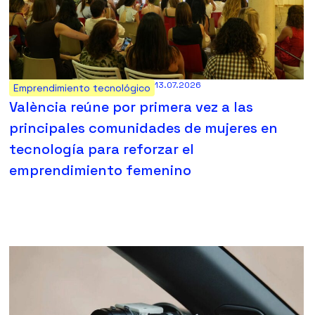
13.07.2026
Emprendimiento tecnológico
València reúne por primera vez a las
principales comunidades de mujeres en
tecnología para reforzar el
emprendimiento femenino