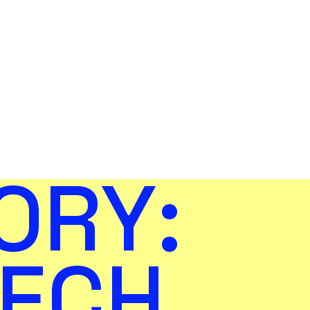
ORY:
ECH