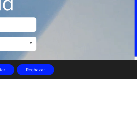
ia
tar
Rechazar
Edificio Las Naves C/ Juan