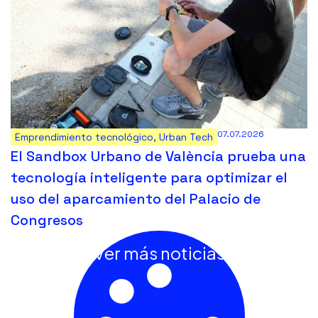
07.07.2026
Emprendimiento tecnológico
,
Urban Tech
El Sandbox Urbano de València prueba una
tecnología inteligente para optimizar el
uso del aparcamiento del Palacio de
Congresos
Ver más noticias