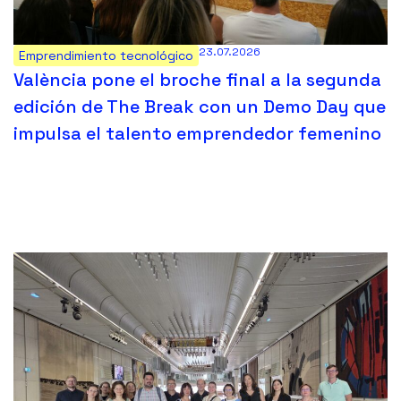
23.07.2026
Emprendimiento tecnológico
València pone el broche final a la segunda
edición de The Break con un Demo Day que
impulsa el talento emprendedor femenino