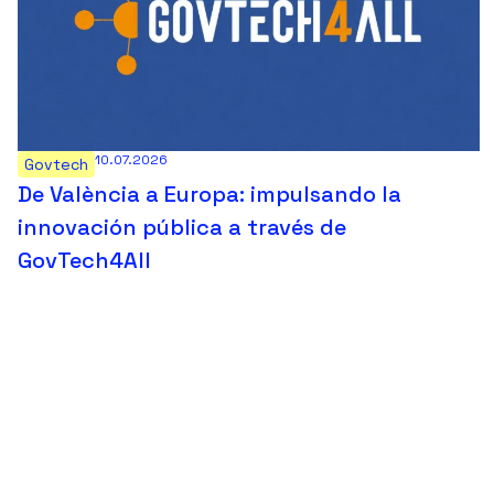
10.07.2026
Govtech
De València a Europa: impulsando la
innovación pública a través de
GovTech4All