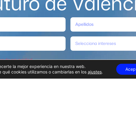
uturo de Valènc
Selecciona intereses
ica de privacidad
.
ecerte la mejor experiencia en nuestra web.
Acep
qué cookies utilizamos o cambiarlas en los
ajustes
.
Suscribirme
 contratante
Empleo