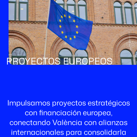
PROYECTOS EUROPEOS
Impulsamos proyectos estratégicos
con financiación europea,
conectando València con alianzas
internacionales para consolidarla