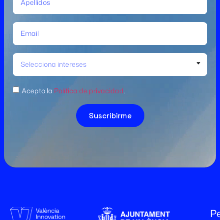
Selecciona intereses
Acepto la
Política de privacidad
.
Suscribirme
Pe