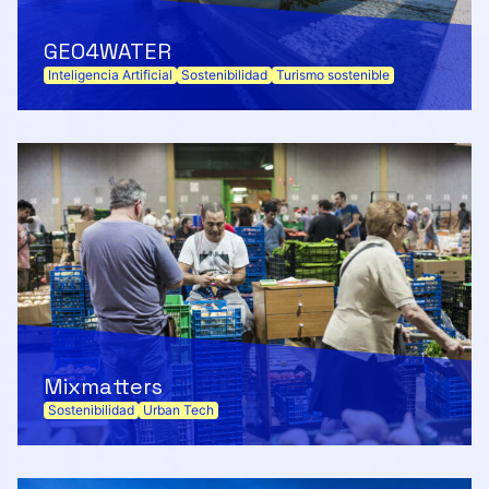
GEO4WATER
Inteligencia Artificial
Sostenibilidad
Turismo sostenible
Mixmatters
Sostenibilidad
Urban Tech