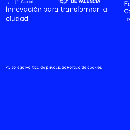
Fa
Innovación para transformar la
C
ciudad
T
Aviso legal
Política de privacidad
Política de cookies