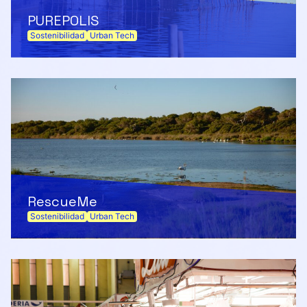
PUREPOLIS
Sostenibilidad
Urban Tech
RescueMe
Sostenibilidad
Urban Tech