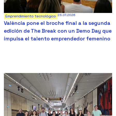
23.07.2026
Emprendimiento tecnológico
València pone el broche final a la segunda
edición de The Break con un Demo Day que
impulsa el talento emprendedor femenino