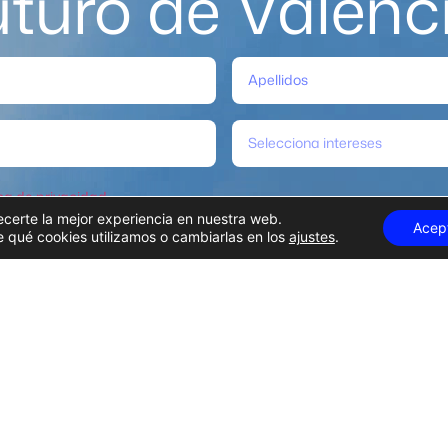
uturo de Valènc
Selecciona intereses
ica de privacidad
.
ecerte la mejor experiencia en nuestra web.
Acep
qué cookies utilizamos o cambiarlas en los
ajustes
.
Suscribirme
 contratante
Empleo