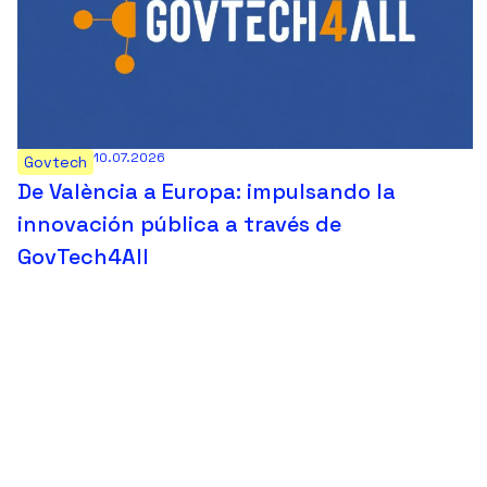
10.07.2026
Govtech
De València a Europa: impulsando la
innovación pública a través de
GovTech4All