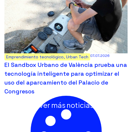
07.07.2026
Emprendimiento tecnológico
,
Urban Tech
El Sandbox Urbano de València prueba una
tecnología inteligente para optimizar el
uso del aparcamiento del Palacio de
Congresos
Ver más noticias