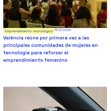
13.07.2026
Emprendimiento tecnológico
València reúne por primera vez a las
principales comunidades de mujeres en
tecnología para reforzar el
emprendimiento femenino