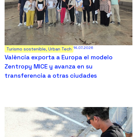
14.07.2026
Turismo sostenible
,
Urban Tech
València exporta a Europa el modelo
Zentropy MICE y avanza en su
transferencia a otras ciudades