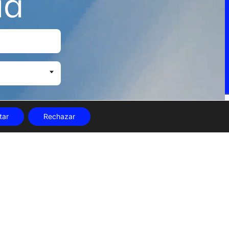
ia
tar
Rechazar
Edificio Las Naves C/ Juan