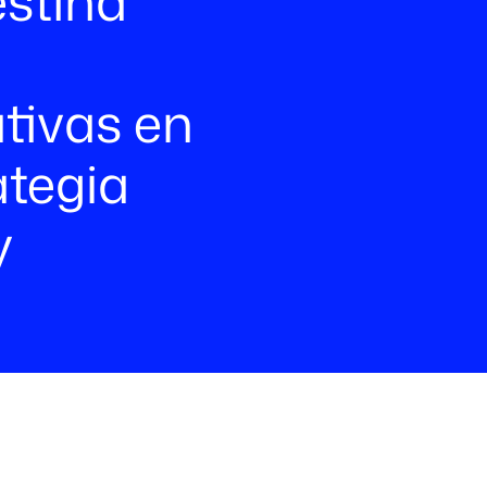
stina
tivas en
ategia
y