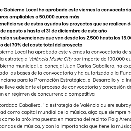
de Gobierno Local ha aprobado este viernes la convocatoria
uros ampliables a 50.000 euros más
neficiarse de estas ayudas los proyectos que se realicen d
de agosto y hasta el 31 de diciembre de este año
plan subvenciones que van desde los 2.500 hasta los 15.0
 del 70% del coste total del proyecto
bierno Local ha aprobado este viernes la convocatoria de
la estrategia
València Music City
por importe de 100.000 eu
bierno municipal, el concejal Juan Carlos Caballero, ha ex
do las bases de la convocatoria y ha autorizado a la Fund
ciana para la Promoción Estratégica, el Desarrollo y la I
e lleve adelante el proceso de convocatoria y concesión d
rán en régimen de concurrencia competitiva
ordado Caballero, “la estrategia de València quiere subray
dad como capital mundial de la música, algo que siempre h
s como la próxima puesta en marcha del recinto Roig Arena
bandas de música, y con la importancia que tiene la música