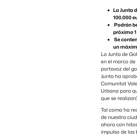
La Junta 
100.000 e
Podrán be
próximo 1 
Se contem
un máximo
La Junta de Go
en el marco de 
portavoz del go
Junta ha aproba
Comunitat Valen
Urbana para qu
que se realiza
Tal como ha rec
de nuestra ciu
ahora con hito
impulso de las 