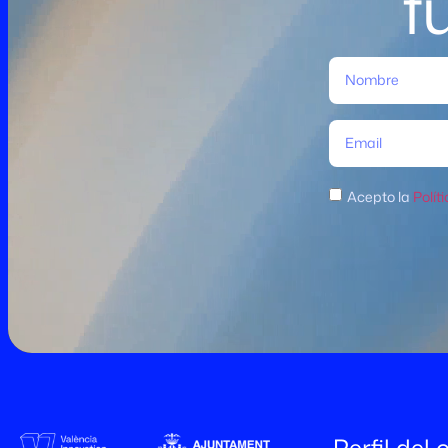
f
Acepto la
Polít
Perfil del