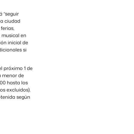
á “seguir
na ciudad
ferias,
n musical en
n inicial de
icionales si
el próximo 1 de
ea menor de
00 hasta los
os excluidos).
btenida según