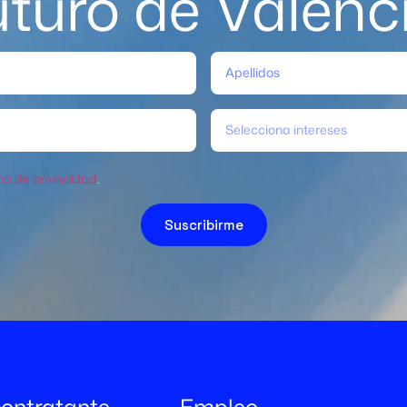
uturo de Valènc
Selecciona intereses
ica de privacidad
.
Suscribirme
 contratante
Empleo