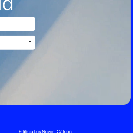
ia
Edificio Las Naves C/ Juan