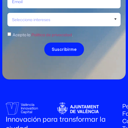
Selecciona intereses
Acepto la
Política de privacidad
.
Suscribirme
Pe
Fa
Innovación para transformar la
C