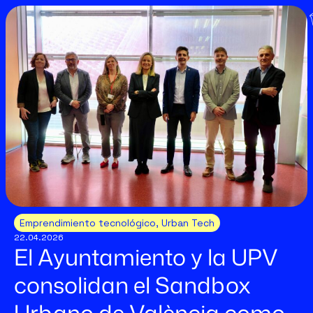
Emprendimiento tecnológico
,
Urban Tech
22.04.2026
El Ayuntamiento y la UPV
consolidan el Sandbox
Urbano de València como