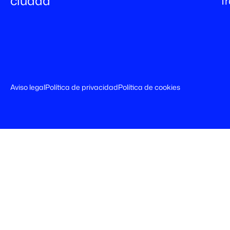
ciudad
T
Aviso legal
Política de privacidad
Política de cookies