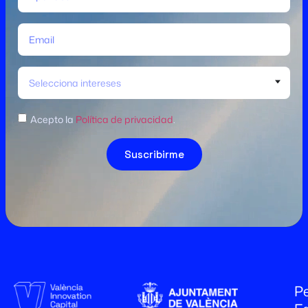
Selecciona intereses
Acepto la
Política de privacidad
.
Suscribirme
Pe