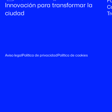
Fa
Innovación para transformar la
C
ciudad
T
Aviso legal
Política de privacidad
Política de cookies