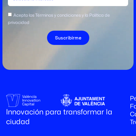
Acepto los Términos y condiciones y la Política de
privacidad
Suscribirme
Pe
Fa
Innovación para transformar la
C
ciudad
T