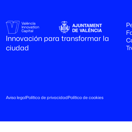
Pe
Fa
Innovación para transformar la
C
ciudad
T
Aviso legal
Política de privacidad
Política de cookies