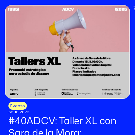
Evento
30.10.2025
#40ADCV: Taller XL con
Sara de la Mora: