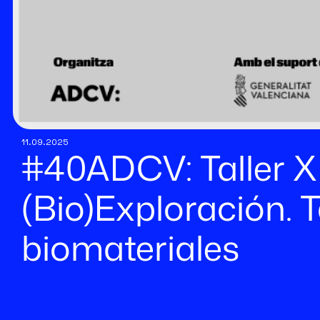
11.09.2025
#40ADCV: Taller X
(Bio)Exploración. Ta
biomateriales