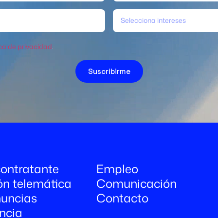
Selecciona intereses
ica de privacidad
.
Suscribirme
 contratante
Empleo
ón telemática
Comunicación
uncias
Contacto
ncia