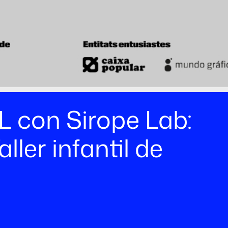
L con Sirope Lab:
ller infantil de