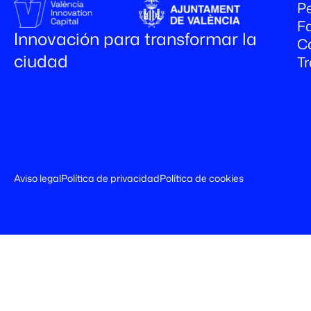
Pe
Fa
Innovación para transformar la
C
ciudad
T
Aviso legal
Política de privacidad
Política de cookies