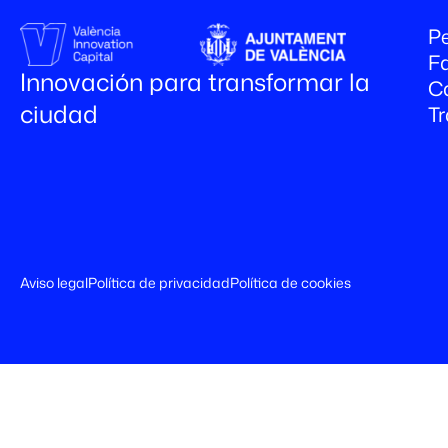
Pe
Fa
Innovación para transformar la
C
ciudad
T
Aviso legal
Política de privacidad
Política de cookies