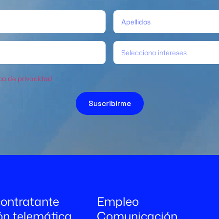
Selecciona intereses
ica de privacidad
.
Suscribirme
 contratante
Empleo
ón telemática
Comunicación