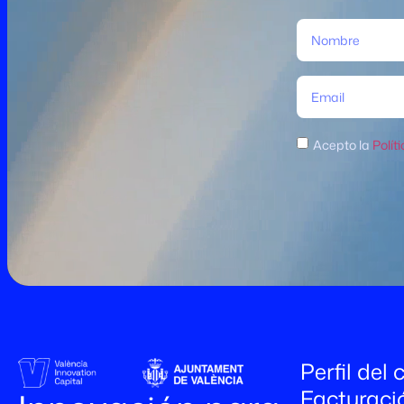
Acepto la
Polít
Perfil del
Facturaci