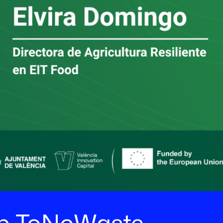
ab ToNoWaste