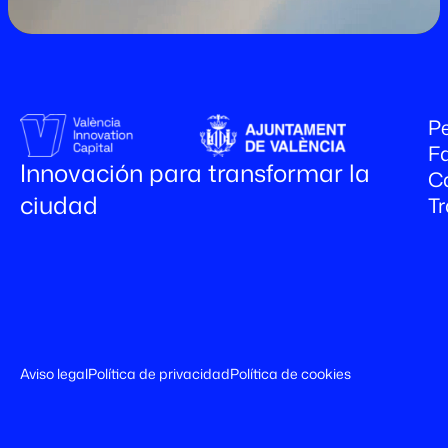
Pe
Fa
Innovación para transformar la
C
ciudad
T
Aviso legal
Política de privacidad
Política de cookies