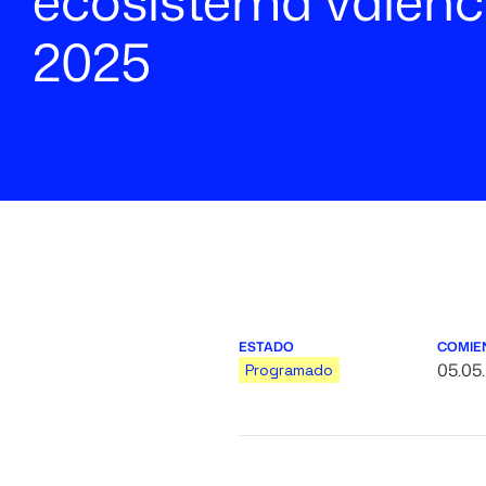
ecosistema valen
2025
ESTADO
COMIE
05.05
Programado