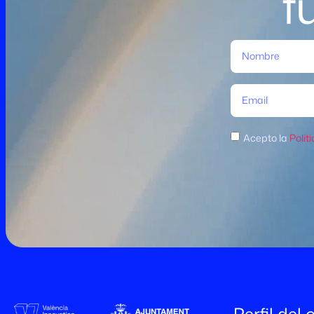
f
Acepto la
Polít
Perfil del