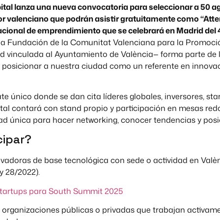
tal lanza una nueva convocatoria para seleccionar a 50 ag
 valenciano que podrán asistir gratuitamente como “Att
acional de emprendimiento que se celebrará en Madrid del 4 
 la Fundación de la Comunitat Valenciana para la Promoción
d vinculada al Ayuntamiento de València— forma parte de l
a posicionar a nuestra ciudad como un referente en innova
 único donde se dan cita líderes globales, inversores, sta
tal contará con stand propio y participación en mesas red
d única para hacer networking, conocer tendencias y posi
cipar?
nnovadoras de base tecnológica con sede o actividad en Valèn
y 28/2022).
startups para South Summit 2025
: organizaciones públicas o privadas que trabajan activame