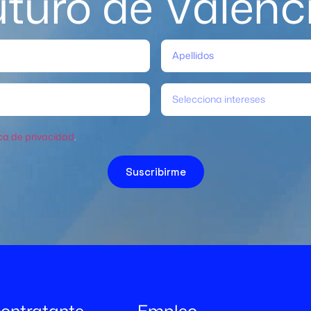
uturo de Valènc
Selecciona intereses
ica de privacidad
.
Suscribirme
 contratante
Empleo