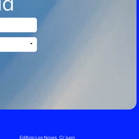
ia
Edificio Las Naves C/ Juan