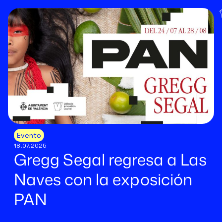
Evento
18.07.2025
Gregg Segal regresa a Las
Naves con la exposición
PAN