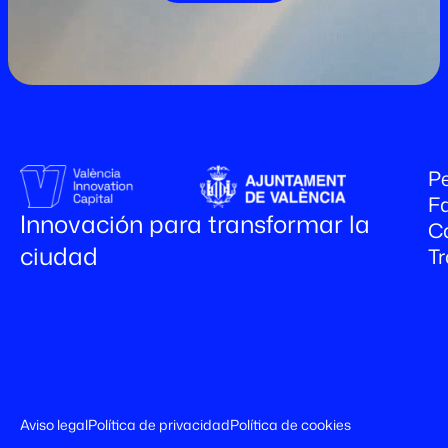
Pe
Fa
Innovación para transformar la
C
ciudad
T
Aviso legal
Política de privacidad
Política de cookies