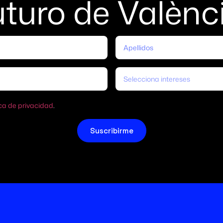
uturo de Valènc
Selecciona intereses
ica de privacidad
.
Suscribirme