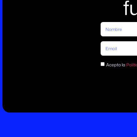
f
Acepto la
Polít