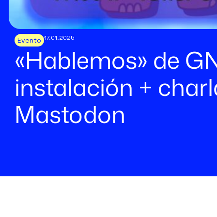
17.01.2025
Evento
«Hablemos» de GNU
instalación + charl
Mastodon