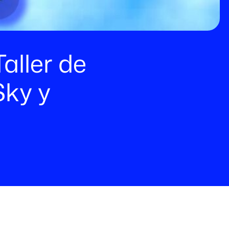
aller de
Sky y