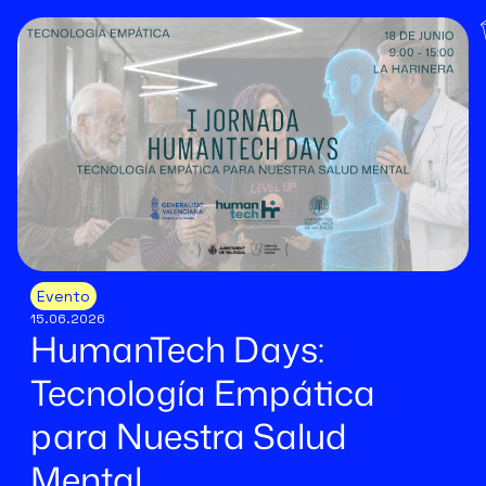
Evento
15.06.2026
HumanTech Days:
Tecnología Empática
para Nuestra Salud
Mental