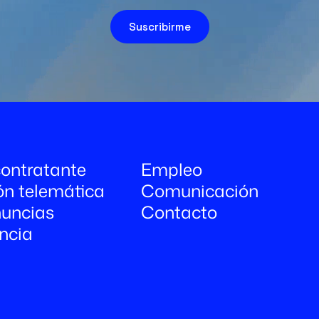
Suscribirme
 contratante
Empleo
ón telemática
Comunicación
uncias
Contacto
ncia