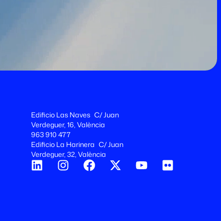
Edificio Las Naves C/ Juan
Verdeguer, 16, València
963 910 477
Edificio La Harinera C/ Juan
Verdeguer, 32, València