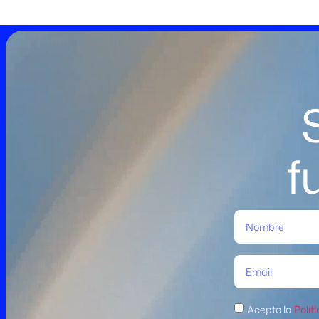
f
Acepto la
Polít