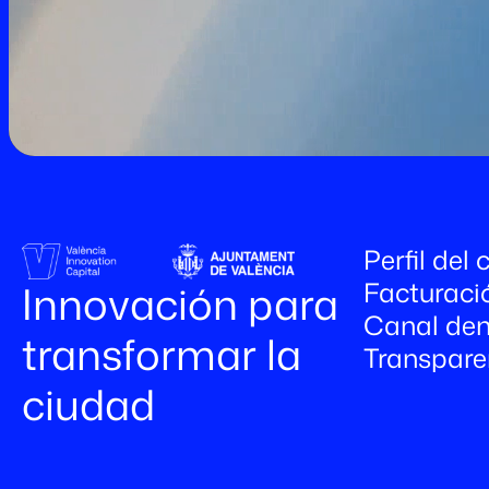
Perfil del
Facturaci
Innovación para
Canal den
transformar la
Transpare
ciudad