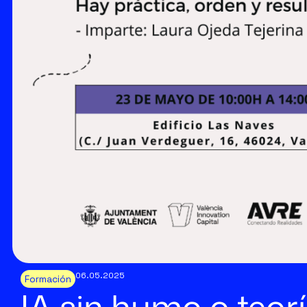
06.05.2025
Formación
IA sin humo o teor