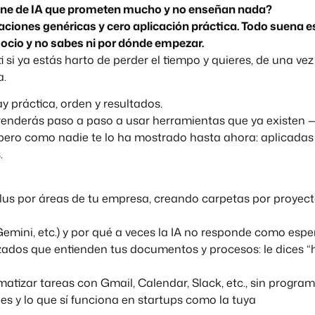
ine de IA que prometen mucho y no enseñan nada?
aciones genéricas y cero aplicación práctica. Todo suena 
gocio y no sabes ni por dónde empezar.
ti si ya estás harto de perder el tiempo y quieres, de una ve
a.
 práctica, orden y resultados.
renderás paso a paso a usar herramientas que ya existen
pero como nadie te lo ha mostrado hasta ahora: aplicadas 
.
s por áreas de tu empresa, creando carpetas por proyecto 
emini, etc.) y por qué a veces la IA no responde como espe
dos que entienden tus documentos y procesos: le dices “ha
tizar tareas con Gmail, Calendar, Slack, etc., sin progra
es y lo que sí funciona en startups como la tuya