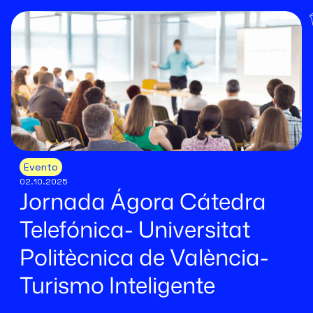
Evento
02.10.2025
Jornada Ágora Cátedra
Telefónica- Universitat
Politècnica de València-
Turismo Inteligente