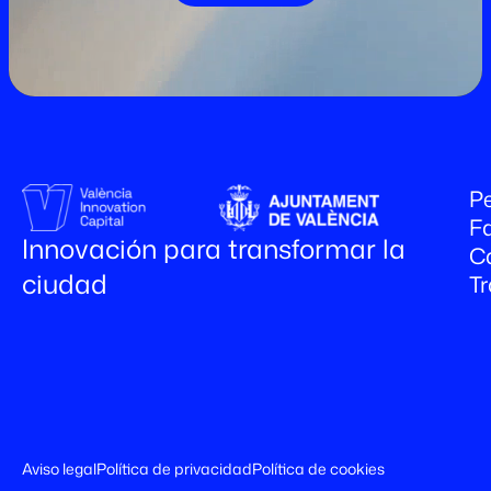
Pe
Fa
Innovación para transformar la
C
ciudad
T
Aviso legal
Política de privacidad
Política de cookies