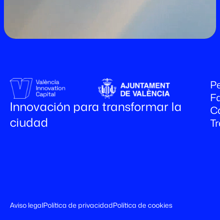
Pe
Fa
Innovación para transformar la
C
ciudad
T
Aviso legal
Política de privacidad
Política de cookies