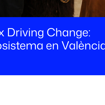
 Driving Change:
osistema en Valènci