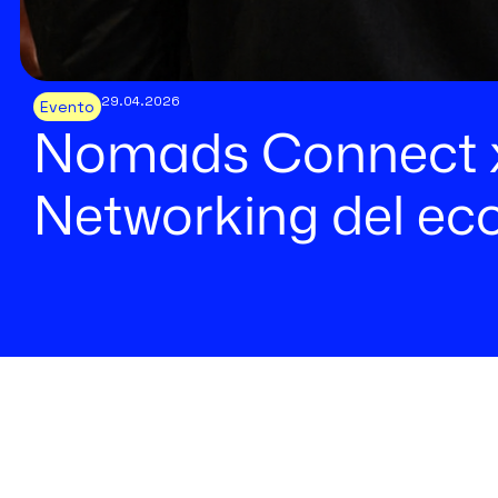
29.04.2026
Evento
Nomads Connect x
Networking del ec