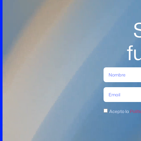
f
Acepto la
Polít