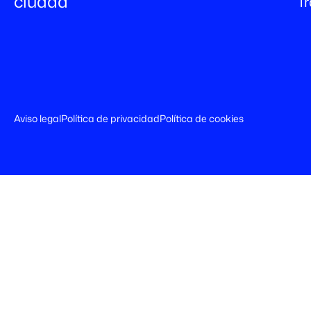
ciudad
T
Aviso legal
Política de privacidad
Política de cookies