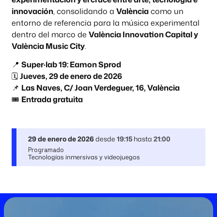
innovación
, consolidando a
València
como un
entorno de referencia para la música experimental
dentro del marco de
València Innovation Capital y
València Music City
.
📍
Super·lab 19: Eamon Sprod
🗓️
Jueves, 29 de enero de 2026
📌
Las Naves, C/ Joan Verdeguer, 16, València
🎟️
Entrada gratuita
29 de enero de 2026
desde
19:15
hasta
21:00
Programado
Tecnologías inmersivas y videojuegos