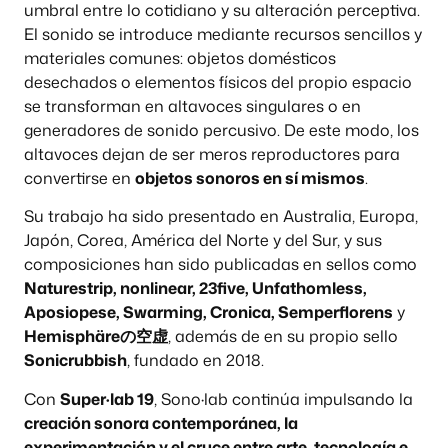
umbral entre lo cotidiano y su alteración perceptiva.
El sonido se introduce mediante recursos sencillos y
materiales comunes: objetos domésticos
desechados o elementos físicos del propio espacio
se transforman en altavoces singulares o en
generadores de sonido percusivo. De este modo, los
altavoces dejan de ser meros reproductores para
convertirse en
objetos sonoros en sí mismos
.
Su trabajo ha sido presentado en Australia, Europa,
Japón, Corea, América del Norte y del Sur, y sus
composiciones han sido publicadas en sellos como
Naturestrip, nonlinear, 23five, Unfathomless,
Aposiopese, Swarming, Cronica, Semperflorens
y
Hemisphäreの空虚
, además de en su propio sello
Sonicrubbish
, fundado en 2018.
Con
Super·lab 19
, Sono·lab continúa impulsando la
creación sonora contemporánea, la
experimentación y el cruce entre arte, tecnología e