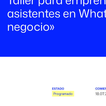
asistentes en Wha
negocio»
ESTADO
COMIE
18.07
Programado