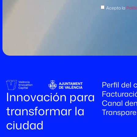
Acepto la
Polít
Perfil del
Facturaci
Innovación para
Canal den
transformar la
Transpare
ciudad