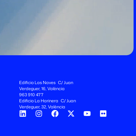
Edificio Las Naves C/ Juan
Verdeguer, 16, València
963 910 477
Edificio La Harinera C/ Juan
Verdeguer, 32, València