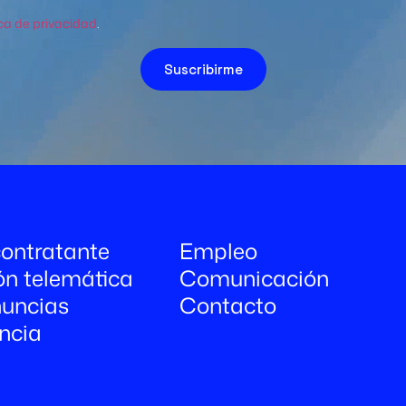
ica de privacidad
.
Suscribirme
 contratante
Empleo
ón telemática
Comunicación
uncias
Contacto
ncia