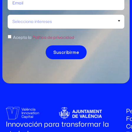
Selecciona intereses
Acepto la
Política de privacidad
.
Suscribirme
Pe
Fa
Innovación para transformar la
C