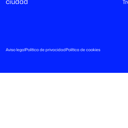
ciudad
T
Aviso legal
Política de privacidad
Política de cookies