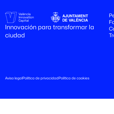
Pe
Fa
Innovación para transformar la
C
ciudad
T
Aviso legal
Política de privacidad
Política de cookies