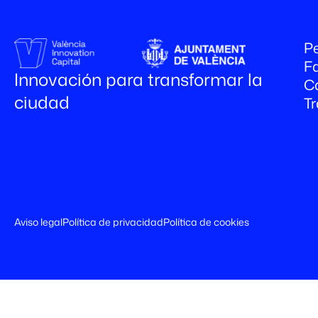
Pe
Fa
Innovación para transformar la
C
ciudad
T
Aviso legal
Política de privacidad
Política de cookies