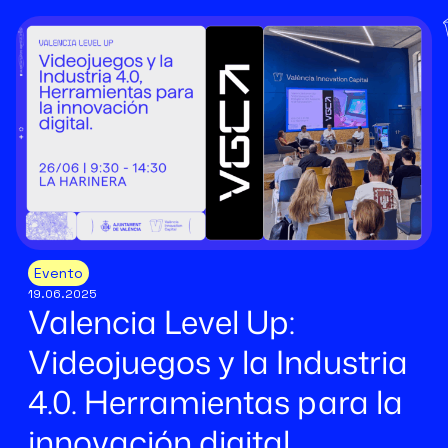
Evento
19.06.2025
Valencia Level Up:
Videojuegos y la Industria
4.0. Herramientas para la
innovación digital