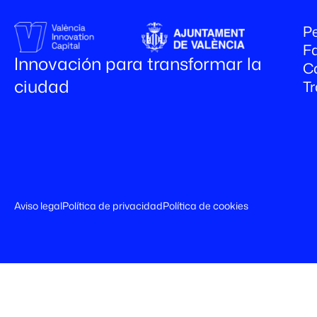
Pe
Fa
Innovación para transformar la
C
ciudad
T
Aviso legal
Política de privacidad
Política de cookies