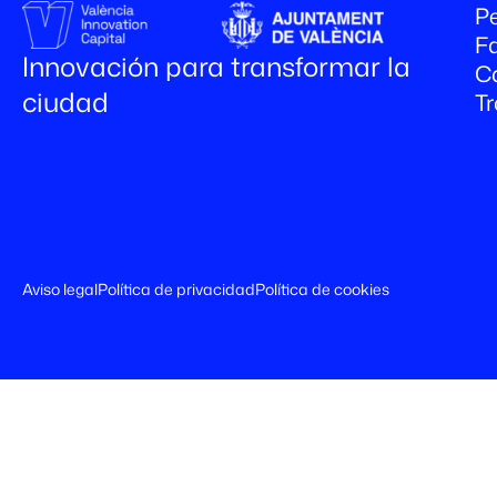
Pe
Fa
Innovación para transformar la
C
ciudad
T
Aviso legal
Política de privacidad
Política de cookies