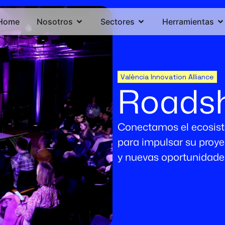
Home
Nosotros
Sectores
Herramientas
València Innovation Alliance
Roads
Conectamos el ecosist
para impulsar su proyec
y nuevas oportunidade