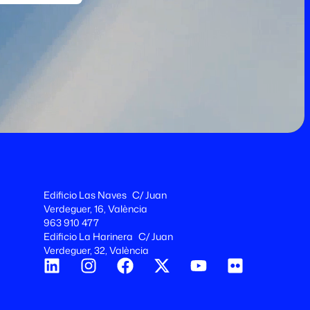
Edificio Las Naves C/ Juan
Verdeguer, 16, València
963 910 477
Edificio La Harinera C/ Juan
Verdeguer, 32, València