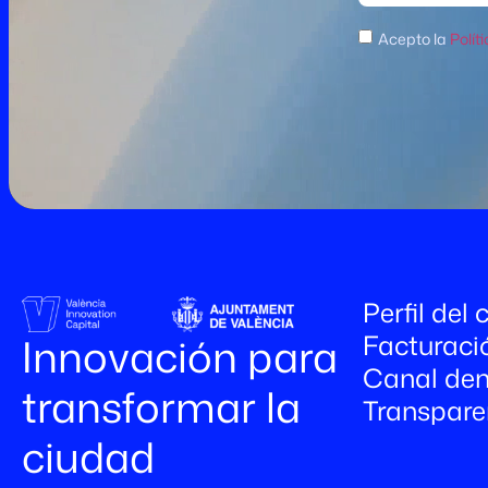
Acepto la
Polít
Perfil del
Facturaci
Innovación para
Canal den
transformar la
Transpare
ciudad