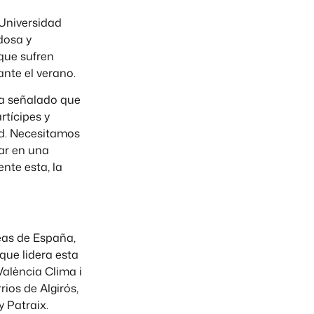
 Universidad
dosa y
que sufren
ante el verano.
ha señalado que
rtícipes y
ad. Necesitamos
sar en una
te esta, la
eas de España,
que lidera esta
València Clima i
rios de Algirós,
y Patraix.