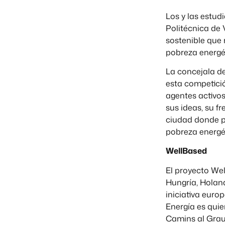
Los y las estud
Politécnica de 
sostenible que 
pobreza energét
La concejala d
esta competició
agentes activo
sus ideas, su f
ciudad donde p
pobreza energé
WellBased
El proyecto Wel
Hungría, Holand
iniciativa euro
Energía es quien
Camins al Grau,