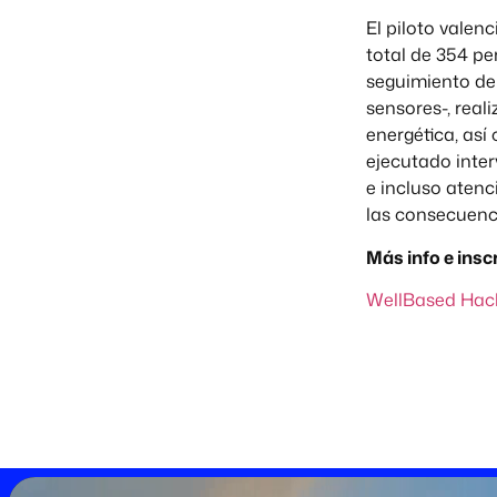
El piloto valen
total de 354 pe
seguimiento del
sensores-, reali
energética, así
ejecutado inter
e incluso atenc
las consecuenci
Más info e insc
WellBased Hac