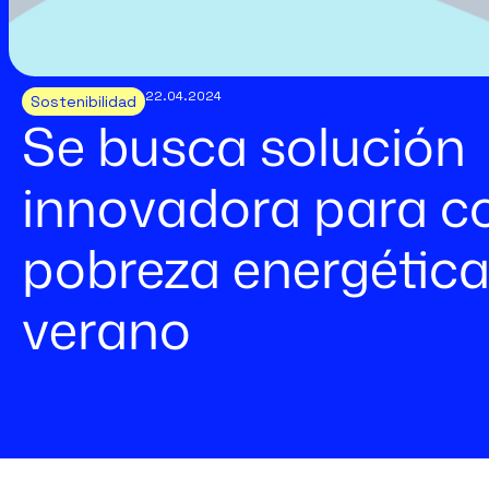
22.04.2024
Sostenibilidad
Se busca solución
innovadora para co
pobreza energética
verano