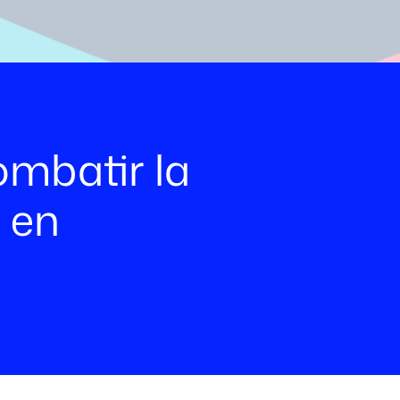
mbatir la
 en