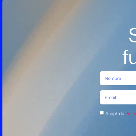
f
Acepto la
Polít