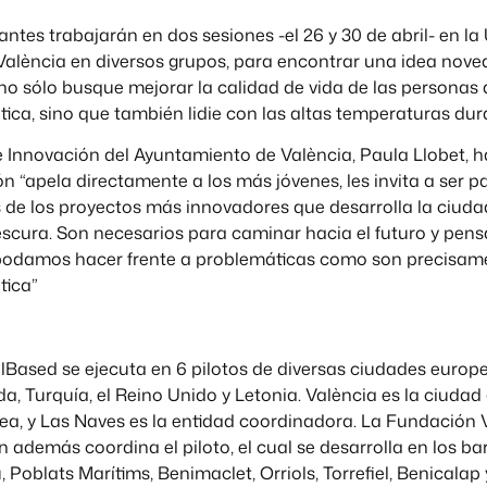
iantes trabajarán en dos sesiones -el 26 y 30 de abril- en la
València en diversos grupos, para encontrar una idea nove
no sólo busque mejorar la calidad de vida de las personas 
ica, sino que también lidie con las altas temperaturas dur
e Innovación del Ayuntamiento de València, Paula Llobet, 
n “apela directamente a los más jóvenes, les invita a ser pa
s de los proyectos más innovadores que desarrolla la ciud
rescura. Son necesarios para caminar hacia el futuro y pen
odamos hacer frente a problemáticas como son precisamen
tica”
lBased se ejecuta en 6 pilotos de diversas ciudades europ
a, Turquía, el Reino Unido y Letonia. València es la ciudad 
pea, y Las Naves es la entidad coordinadora. La Fundación 
 además coordina el piloto, el cual se desarrolla en los bar
 Poblats Marítims, Benimaclet, Orriols, Torrefiel, Benicalap 