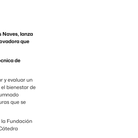
s Naves, lanza
novadora que
écnica de
r y evaluar un
 el bienestar de
alumnado
uras que se
n la Fundación
 Cátedra