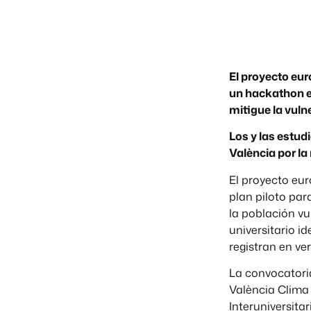
El proyecto eur
un hackathon e
mitigue la vuln
Los y las estud
València por la
El proyecto eur
plan piloto par
la población v
universitario i
registran en ve
La convocatori
València Clima 
Interuniversita