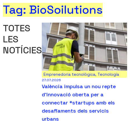
Tag: BioSoilutions
TOTES
LES
NOTÍCIES
Emprenedoria tecnològica
,
Tecnología
27.07.2026
València impulsa un nou repte
d’innovació oberta per a
connectar *startups amb els
desafiaments dels servicis
urbans