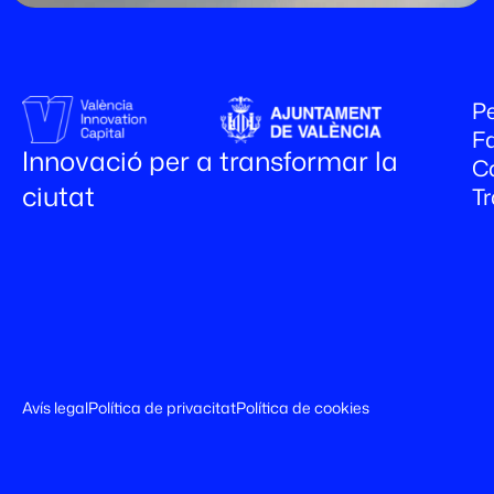
Pe
Fa
Innovació per a transformar la
C
ciutat
T
Avís legal
Política de privacitat
Política de cookies