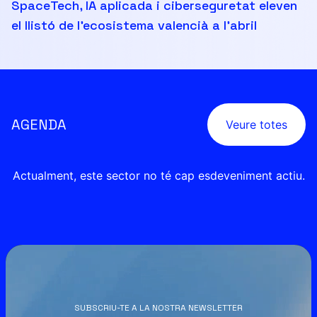
SpaceTech, IA aplicada i ciberseguretat eleven
el llistó de l’ecosistema valencià a l’abril
AGENDA
Veure totes
Actualment, este sector no té cap esdeveniment actiu.
SUBSCRIU-TE A LA NOSTRA NEWSLETTER