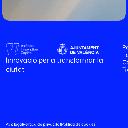
Pe
Fa
Innovació per a transformar la
C
ciutat
T
Avís legal
Política de privacitat
Política de cookies