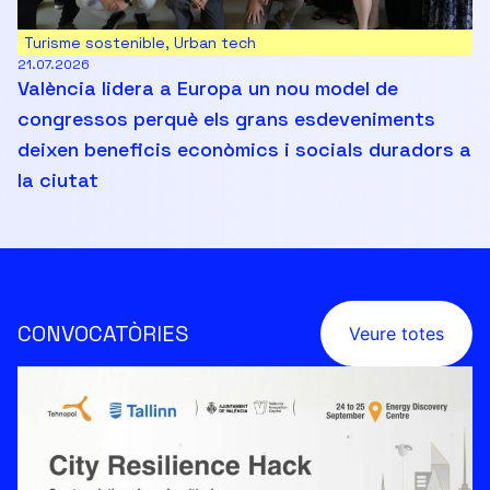
Turisme sostenible
,
Urban tech
21.07.2026
València lidera a Europa un nou model de
congressos perquè els grans esdeveniments
deixen beneficis econòmics i socials duradors a
la ciutat
CONVOCATÒRIES
Veure totes