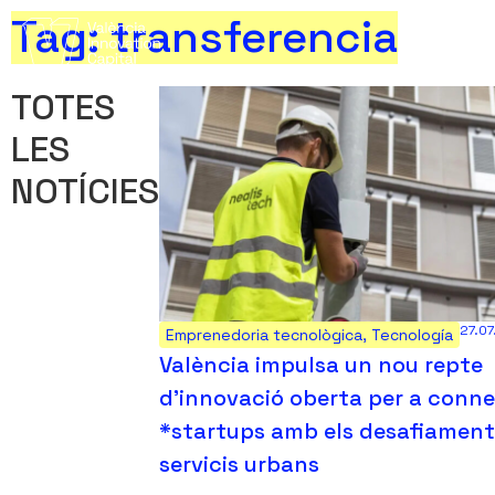
Tag: transferencia
TOTES
LES
NOTÍCIES
27.0
Emprenedoria tecnològica
,
Tecnología
València impulsa un nou repte
d’innovació oberta per a conn
*startups amb els desafiament
servicis urbans