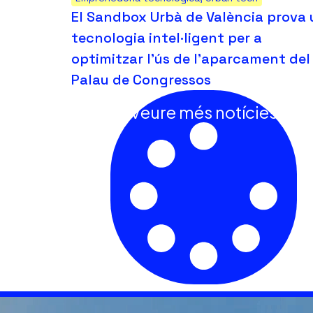
El Sandbox Urbà de València prova
tecnologia intel·ligent per a
optimitzar l’ús de l’aparcament del
Palau de Congressos
Veure més notícies