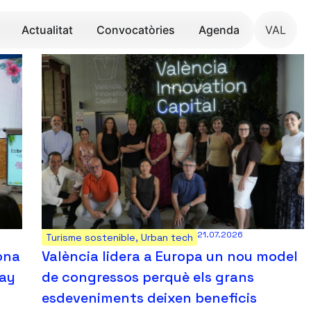
Actualitat
Convocatòries
Agenda
VAL
21.07.2026
Turisme sostenible
,
Urban tech
gona
València lidera a Europa un nou model
Day
de congressos perquè els grans
esdeveniments deixen beneficis