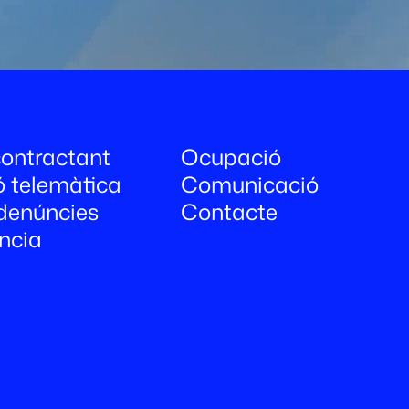
 contractant
Ocupació
ó telemàtica
Comunicació
denúncies
Contacte
ncia