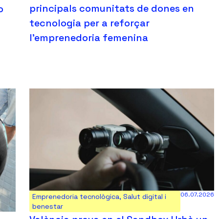
principals comunitats de dones en
o
tecnologia per a reforçar
l’emprenedoria femenina
06.07.2026
Emprenedoria tecnològica
,
Salut digital i
benestar