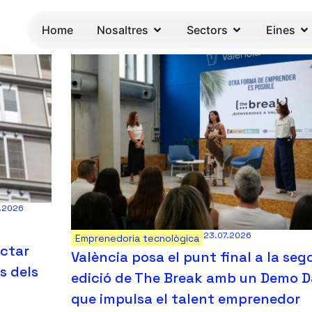
Home
Nosaltres
Sectors
Eines
7.2026
23.07.2026
Emprenedoria tecnològica
ectar
València posa el punt final a la se
s dels
edició de The Break amb un Demo 
que impulsa el talent emprenedor