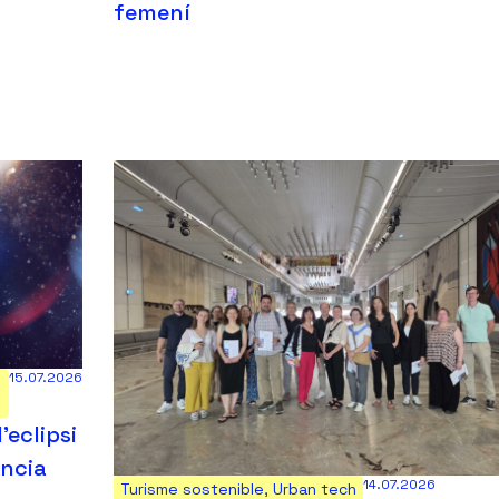
femení
15.07.2026
’eclipsi
ència
14.07.2026
Turisme sostenible
,
Urban tech