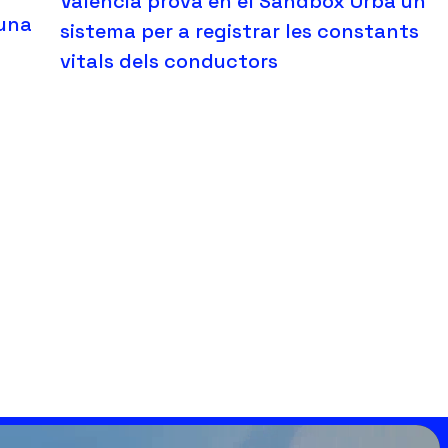
València prova en el Sandbox Urbà un
 una
sistema per a registrar les constants
vitals dels conductors