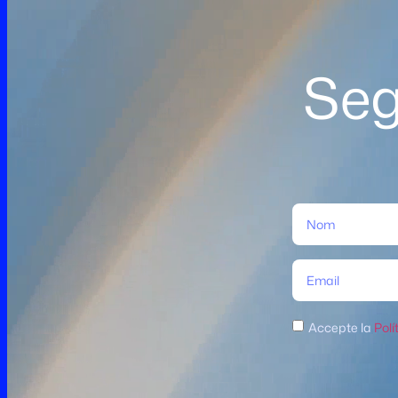
Seg
Accepte la
Polí