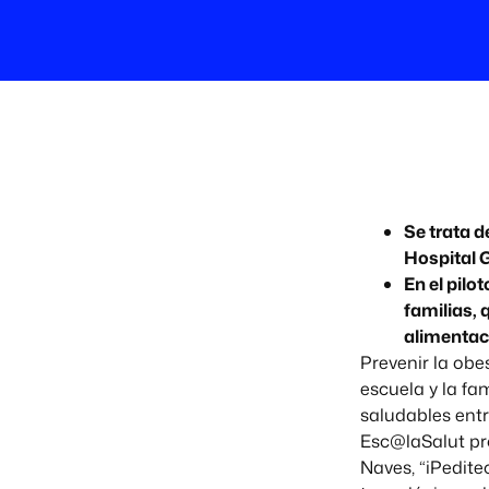
Se trata d
Hospital 
En el pilo
familias, 
alimentac
Prevenir la obe
escuela y la fa
saludables entr
Esc@laSalut pr
Naves, “iPedite