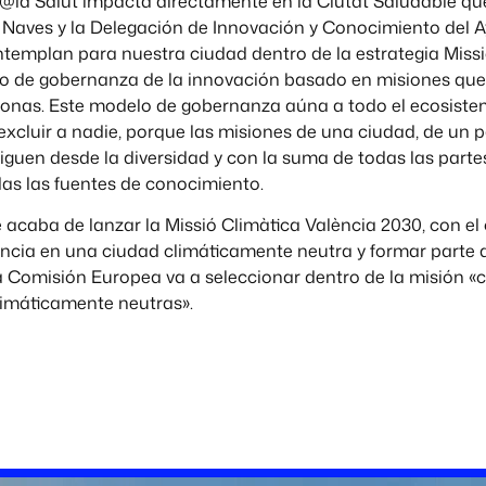
@la Salut impacta directamente en la Ciutat Saludable que
 Naves y la Delegación de Innovación y Conocimiento del 
ntemplan para nuestra ciudad dentro de la estrategia Miss
o de gobernanza de la innovación basado en misiones que
rsonas. Este modelo de gobernanza aúna a todo el ecosist
excluir a nadie, porque las misiones de una ciudad, de un p
guen desde la diversidad y con la suma de todas las partes
das las fuentes de conocimiento.
acaba de lanzar la Missió Climàtica València 2030, con el 
ència en una ciudad climáticamente neutra y formar parte d
a Comisión Europea va a seleccionar dentro de la misión «
climáticamente neutras».