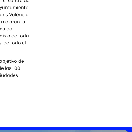
 el centro de
Ayuntamiento
ions València
 mejoran la
ema de
aís o de toda
, de todo el
objetivo de
e las 100
ciudades