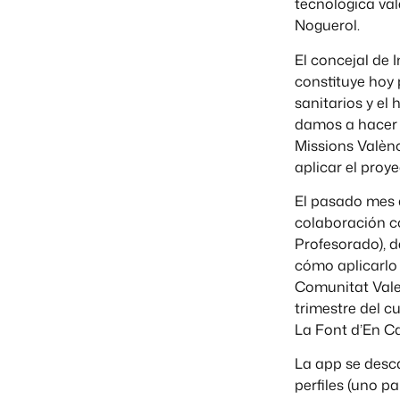
tecnológica val
Noguerol.
El concejal de 
constituye hoy 
sanitarios y el
damos a hacer d
Missions Valènc
aplicar el proy
El pasado mes 
colaboración c
Profesorado), d
cómo aplicarlo e
Comunitat Valen
trimestre del c
La Font d’En Ca
La app se desca
perfiles (uno p