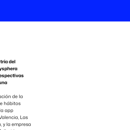
tría del
Mysphera
respectivas
 una
ación de la
de hábitos
 la app
Valencia, Las
a, y la empresa