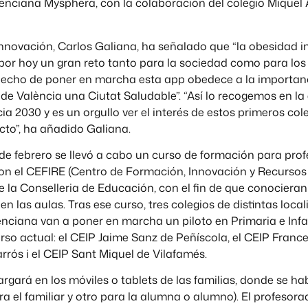
enciana Mysphera, con la colaboración del colegio Miquel A
Innovación, Carlos Galiana, ha señalado que “la obesidad in
por hoy un gran reto tanto para la sociedad como para los
 hecho de poner en marcha esta app obedece a la importan
e València una Ciutat Saludable”. “Así lo recogemos en la 
ia 2030 y es un orgullo ver el interés de estos primeros col
ecto”, ha añadido Galiana.
de febrero se llevó a cabo un curso de formación para pro
on el CEFIRE (Centro de Formación, Innovación y Recursos 
e la Conselleria de Educación, con el fin de que conocieran
n las aulas. Tras ese curso, tres colegios de distintas loca
ciana van a poner en marcha un piloto en Primaria e Infant
urso actual: el CEIP Jaime Sanz de Peñíscola, el CEIP Franc
rrós i el CEIP Sant Miquel de Vilafamés.
rgará en los móviles o tablets de las familias, donde se ha
ara el familiar y otro para la alumna o alumno). El profeso