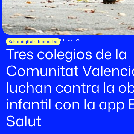
01.04.2022
Salud digital y bienestar
Tres colegios de la
Comunitat Valenc
luchan contra la o
infantil con la app
Salut