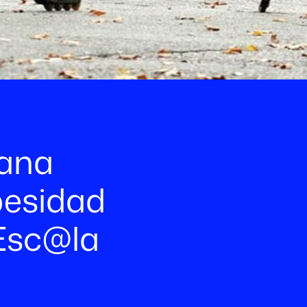
iana
besidad
 Esc@la