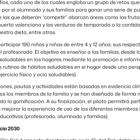
fíos, cada uno de los cuales engloba un grupo de retos qu
 por el alumnado y sus familias para ganar una serie de pu
e las que deberán “competir” abarcan áreas como las fruta
huerta valenciana y las verduras de temporada o la cantid
estra dieta, entre otras.
articipar 190 niños y niñas de entre 4 y 12 años, sus respect
 profesorado. El objetivo es enseñar a las familias, desde lo
 saludables en los hogares mediante la promoción e infor
 rutinas de hábitos saludables en el hogar desde una persp
jercicio físico y ocio saludables).
ones, pautas y actividades están basadas en evidencia clíni
dos los miembros de la familia y se han diseñado de forma 
o la gamificación. A su finalización, el piloto permitirá per
 mejorar la experiencia de uso de los diferentes miembros 
ucativas (profesorado, alumnado y familias).
cia 2030