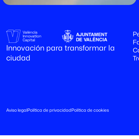
Pe
Fa
Innovación para transformar la
C
ciudad
T
Aviso legal
Política de privacidad
Política de cookies