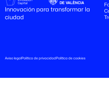
Fa
Innovación para transformar la
C
ciudad
T
Aviso legal
Política de privacidad
Política de cookies