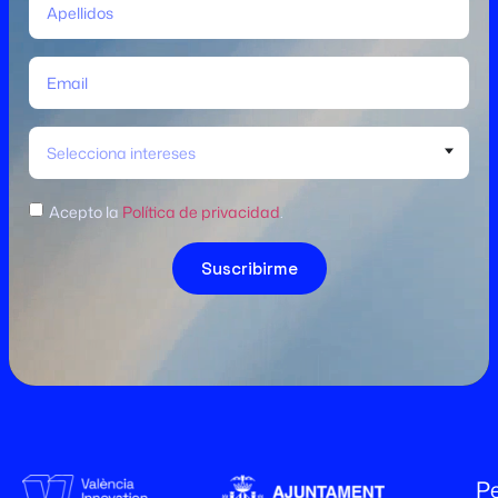
Selecciona intereses
Acepto la
Política de privacidad
.
Suscribirme
Pe