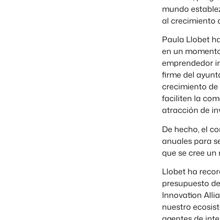
mundo establez
al crecimiento 
Paula Llobet ha
en un momento 
emprendedor in
firme del ayunt
crecimiento de
faciliten la c
atracción de inv
De hecho, el c
anuales para s
que se cree un 
Llobet ha recor
presupuesto de 
Innovation Alli
nuestro ecosis
agentes de inte