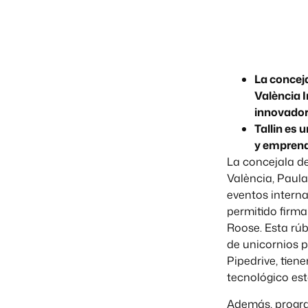
La conceja
València 
innovador
Tallin es
y emprend
La concejala d
València, Paula
eventos interna
permitido firma
Roose. Esta rúb
de unicornios 
Pipedrive, tien
tecnológico est
Además, progra