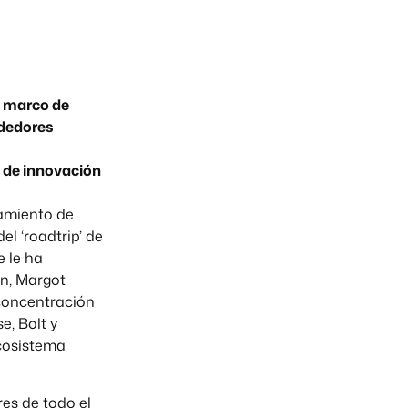
l marco de
ndedores
 de innovación
tamiento de
el ‘roadtrip’ de
e le ha
in, Margot
 concentración
, Bolt y
ecosistema
es de todo el