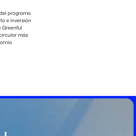
 del programa
o e inversión
e Greenful
circular más
cornio