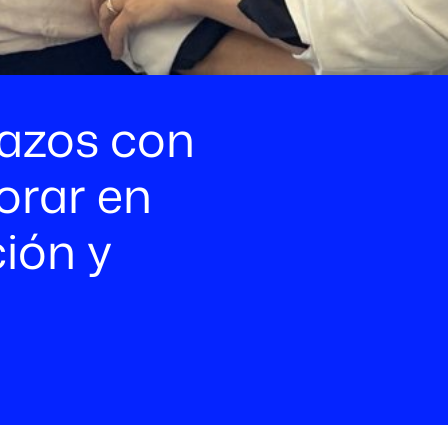
lazos con
orar en
ión y