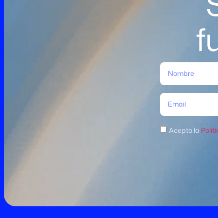
f
Acepto la
Polít