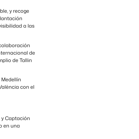
ble, y recoge
plantación
sibilidad a las
 colaboración
nternacional de
plio de Tallin
 Medellín
València con el
ón y Captación
do en una