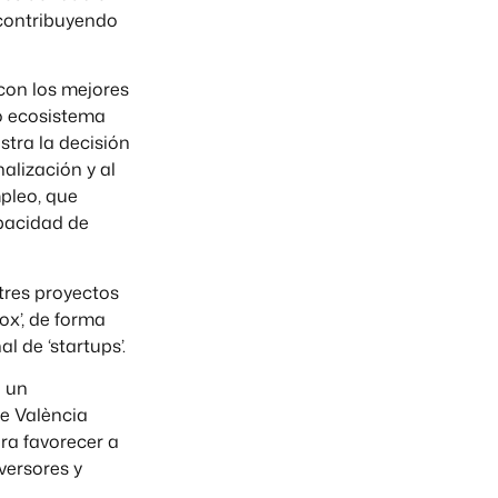
contribuyendo
con los mejores
o ecosistema
tra la decisión
alización y al
pleo, que
apacidad de
tres proyectos
ox’, de forma
l de ‘startups’.
o un
de València
ra favorecer a
versores y