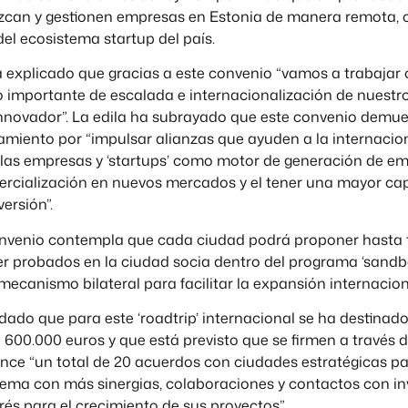
can y gestionen empresas en Estonia de manera remota, 
del ecosistema startup del país.
 explicado que gracias a este convenio “vamos a trabajar 
importante de escalada e internacionalización de nuestr
novador”. La edila ha subrayado que este convenio demues
amiento por “impulsar alianzas que ayuden a la internacion
 las empresas y ‘startups’ como motor de generación de em
omercialización en nuevos mercados y el tener una mayor c
ersión”.
onvenio contempla que cada ciudad podrá proponer hasta 
er probados en la ciudad socia dentro del programa ‘sandb
mecanismo bilateral para facilitar la expansión internaciona
dado que para este ‘roadtrip’ internacional se ha destinad
600.000 euros y que está previsto que se firmen a través 
ance “un total de 20 acuerdos con ciudades estratégicas pa
tema con más sinergias, colaboraciones y contactos con in
rés para el crecimiento de sus proyectos”.