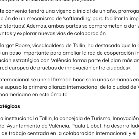
te convenio tendrá una vigencia inicial de un año, prorroga
ción de un mecanismo de ‘softlanding’ para facilitar la im
e ‘startups’. Además, ambas partes se comprometen a dar vi
juntas y explorar nuevas vías de colaboración.
Margot Roose, vicealcaldesa de Tallin, ha destacado que la
s un paso importante para ampliar la red de cooperación i
ciación estratégica con València forma parte del plan más am
 red europea de pruebas de innovación entre ciudades».
internacional se une al firmado hace solo unas semanas en
e supuso la primera alianza internacional de la ciudad de 
inoamericano en este ámbito.
atégicas
ta institucional a Tallin, la concejala de Turismo, Innovaci
del Ayuntamiento de València, Paula Llobet, ha desarrolla
de trabajo centrada en la colaboración internacional y el