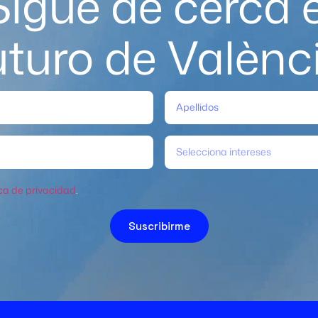
Sigue de cerca e
uturo de Valènc
Selecciona intereses
ica de privacidad
.
Suscribirme