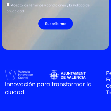
Acepto los Términos y condiciones y la Política de
privacidad
Suscribirme
Pe
Fa
Innovación para transformar la
C
ciudad
T