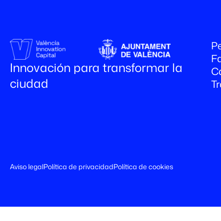
Pe
Fa
Innovación para transformar la
C
ciudad
T
Aviso legal
Política de privacidad
Política de cookies