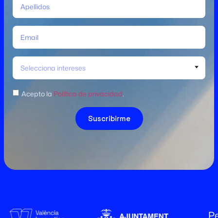
Selecciona intereses
Acepto la
Política de privacidad
.
Suscribirme
Pe