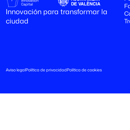
Fa
Innovación para transformar la
C
ciudad
T
Aviso legal
Política de privacidad
Política de cookies