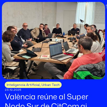
Inteligencia Artificial
,
Urban Tech
23.12.2025
València reúne al Super
Nodo Sur de CitCom.ai