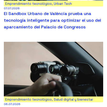
Emprendimiento tecnológico
,
Urban Tech
07.07.2026
El Sandbox Urbano de València prueba una
tecnología inteligente para optimizar el uso del
aparcamiento del Palacio de Congresos
Emprendimiento tecnológico
,
Salud digital y bienestar
06.07.2026