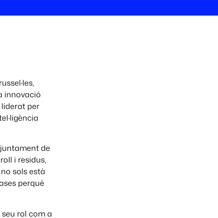
ussel·les,
a innovació
liderat per
el·ligència
’Ajuntament de
ll i residus,
 no sols està
bases perquè
 seu rol com a