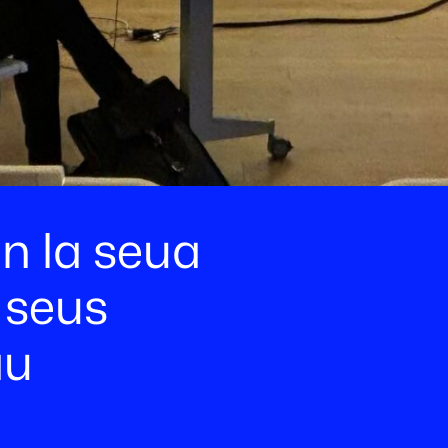
n la seua
s seus
au