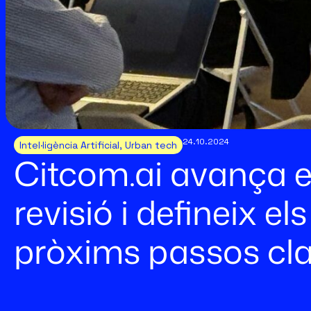
24.10.2024
Intel·ligència Artificial
,
Urban tech
Citcom.ai avança e
revisió i defineix el
pròxims passos cl