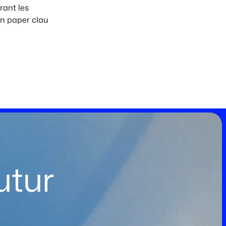
urant les
un paper clau
utur