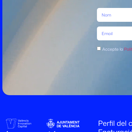
Accepte la
Polí
Perfil del