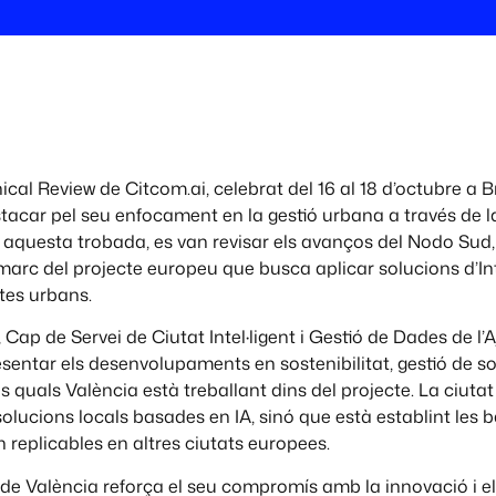
cal Review de Citcom.ai, celebrat del 16 al 18 d’octubre a Br
tacar pel seu enfocament en la gestió urbana a través de l
 aquesta trobada, es van revisar els avanços del Nodo Sud, 
 marc del projecte europeu que busca aplicar solucions d’Int
ptes urbans.
 Cap de Servei de Ciutat Intel·ligent i Gestió de Dades de l
sentar els desenvolupaments en sostenibilitat, gestió de soro
s quals València està treballant dins del projecte. La ciutat
lucions locals basades en IA, sinó que està establint les 
 replicables en altres ciutats europees.
 de València reforça el seu compromís amb la innovació i el