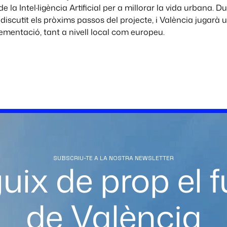
de la Intel·ligència Artificial per a millorar la vida urbana. D
 discutit els pròxims passos del projecte, i València jugarà 
ementació, tant a nivell local com europeu.
SUBSCRIU-TE A LA NOSTRA NEWSLETTER
uix de prop el f
de València