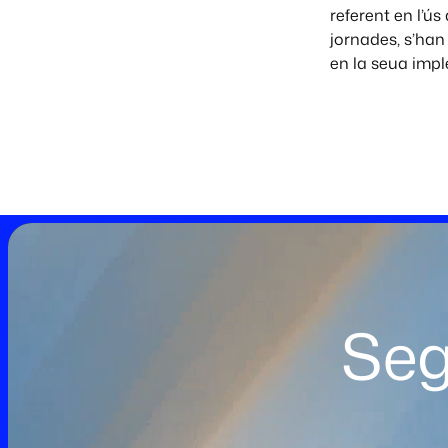
referent en l’ús 
jornades, s’han
en la seua impl
Seg