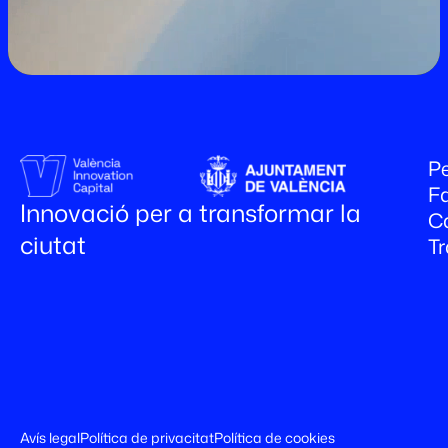
Pe
Fa
Innovació per a transformar la
C
ciutat
T
Avís legal
Política de privacitat
Política de cookies