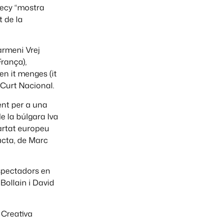
necy “mostra
t de la
’armeni Vrej
rança),
en it menges (it
 Curt Nacional.
ent per a una
e la búlgara Iva
artat europeu
acta, de Marc
espectadors en
 Bollain i David
 Creativa