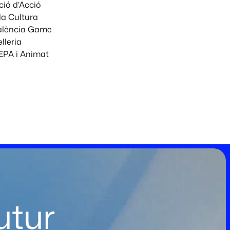
ció d’Acció
la Cultura
València Game
lleria
EPA i Animat
utur