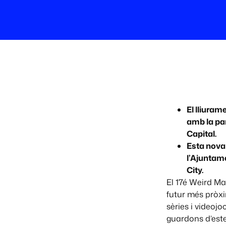
El lliuram
amb la par
Capital.
Esta nova
l’Ajuntame
City.
El 17é Weird Ma
futur més pròxim
sèries i videoj
guardons d’este