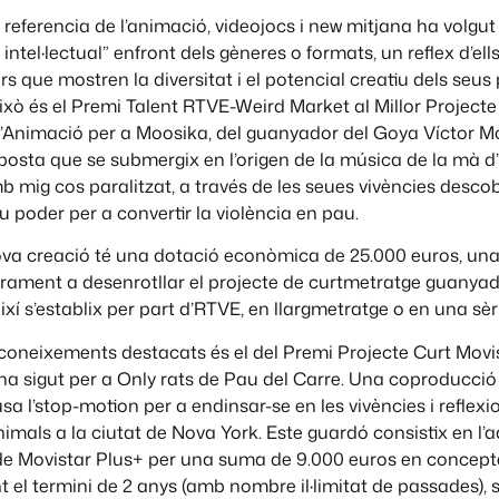
 referencia de l’animació, videojocs i new mitjana ha volgut
 intel·lectual” enfront dels gèneres o formats, un reflex d’ell
s que mostren la diversitat i el potencial creatiu dels seus 
xò és el Premi Talent RTVE-Weird Market al Millor Projecte
’Animació per a Moosika, del guanyador del Goya Víctor Mo
osta que se submergix en l’origen de la música de la mà d
b mig cos paralitzat, a través de les seues vivències desco
eu poder per a convertir la violència en pau.
ova creació té una dotació econòmica de 25.000 euros, una
rament a desenrotllar el projecte de curtmetratge guanyador
i així s’establix per part d’RTVE, en llargmetratge o en una sè
econeixements destacats és el del Premi Projecte Curt Movi
ha sigut per a Only rats de Pau del Carre. Una coproducci
sa l’stop-motion per a endinsar-se en les vivències i reflexi
mals a la ciutat de Nova York. Este guardó consistix en l’a
 de Movistar Plus+ per una suma de 9.000 euros en concept
t el termini de 2 anys (amb nombre il·limitat de passades), 