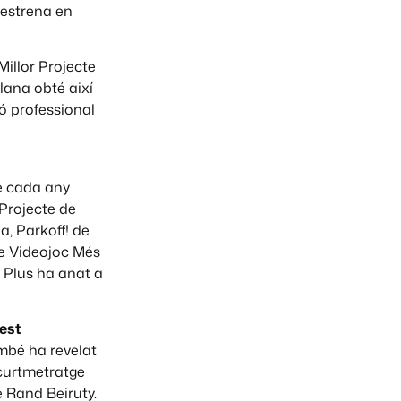
a estrena en
illor Projecte
lana obté així
ó professional
e cada any
 Projecte de
a, Parkoff! de
de Videojoc Més
 Plus ha anat a
Fest
ambé ha revelat
 curtmetratge
 Rand Beiruty.