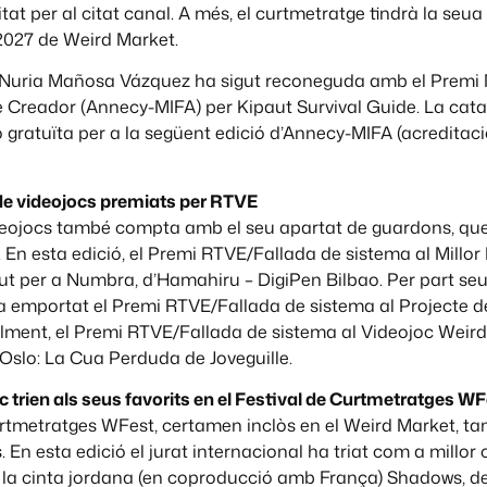
tat per al citat canal. A més, el curtmetratge tindrà la seu
 2027 de Weird Market.
s, Nuria Mañosa Vázquez ha sigut reconeguda amb el Premi M
e Creador (Annecy-MIFA) per Kipaut Survival Guide. La cata
 gratuïta per a la següent edició d’Annecy-MIFA (acreditaci
 de videojocs premiats per RTVE
ideojocs també compta amb el seu apartat de guardons, qu
En esta edició, el Premi RTVE/Fallada de sistema al Millor
ut per a Numbra, d’Hamahiru – DigiPen Bilbao. Per part seu
ha emportat el Premi RTVE/Fallada de sistema al Projecte 
lment, el Premi RTVE/Fallada de sistema al Videojoc Weird
 Oslo: La Cua Perduda de Joveguille.
blic trien als seus favorits en el Festival de Curtmetratges W
curtmetratges WFest, certamen inclòs en el Weird Market, t
. En esta edició el jurat internacional ha triat com a millor
 la cinta jordana (en coproducció amb França) Shadows, de