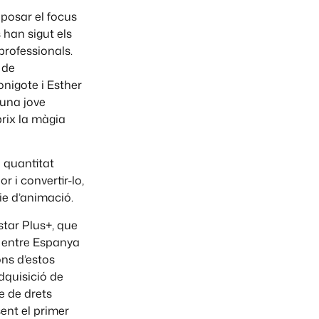
 posar el focus
s han sigut els
professionals.
 de
nigote i Esther
’una jove
brix la màgia
 quantitat
 i convertir-lo,
rie d’animació.
star Plus+, que
ó entre Espanya
ons d’estos
dquisició de
e de drets
sent el primer