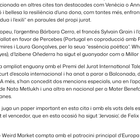
ccionada en altres cites tan destacades com Venècia o An
 bellesa la resiliència d’una dona, com tantes més, enfron
dua i l’exili” en paraules del propi jurat.
opeu, l’argentina Bárbara Cerro, el francés Sylvain Grain i l
allat en favor de Percebes (Portugal en coproducció amb F
ires i Laura Gonçalves, per la seua “essència poètica”. Wh
eyes), d’Izibene Oñederra ha sigut el guanyador com a Millor
a ampliat enguany amb el Premi del Jurat International Tal
curt d’escola internacional i ha anat a parar a Balconada, d
A més, s’han concedit dos mencions especials, una en l’ap
’ de Nata Metlukh i una altra en nacional per a Mater Benef
anes.
 juga un paper important en esta cita i amb els vots dels 
t el vencedor, que en esta ocasió ha sigut ‘Jervasio’, de Felix
e Weird Market compta amb el patrocini principal d’Europa