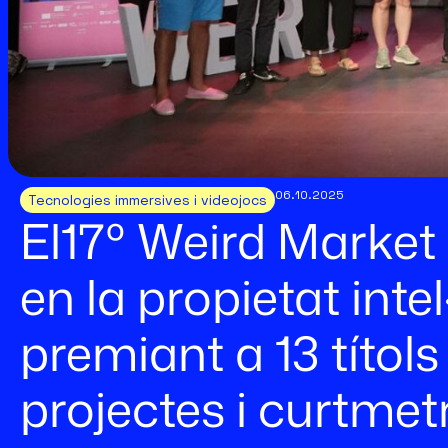
06.10.2025
Tecnologies immersives i videojocs
El17º Weird Market
en la propietat intel
premiant a 13 títols
projectes i curtmet