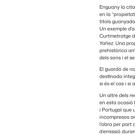
Enguany la cita
en la “propietat
títols guanyador
Un exemple d’ai
Curtmetratge d
Yañez. Una prop
prehistòrica am
dels sons i el s
El guardó de n
destinada ínteg
si és el cas i s
Un altre dels r
en esta ocasió 
i Portugal que u
incompresos ani
l’obra per part
d’emissió duran