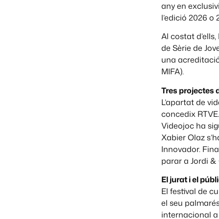
any en exclusivi
l’edició 2026 o
Al costat d’ell
de Sèrie de Jov
una acreditació
MIFA).
Tres projectes
L’apartat de v
concedix RTVE. 
Videojoc ha sig
Xabier Olaz s’
Innovador. Fina
parar a Jordi &
El jurat i el pú
El festival de 
el seu palmarés
internacional a