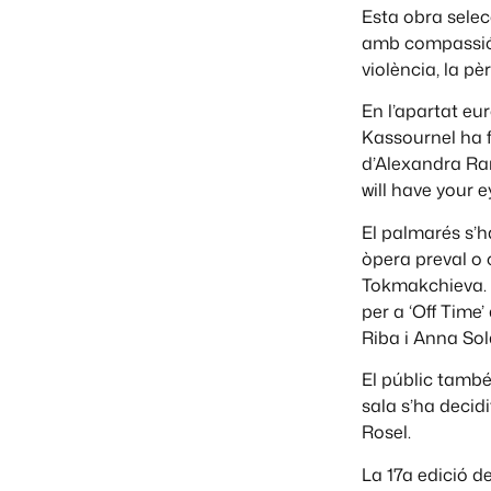
Esta obra sele
amb compassió i
violència, la pèr
En l’apartat eur
Kassournel ha f
d’Alexandra Ram
will have your 
El palmarés s’h
òpera preval o 
Tokmakchieva. 
per a ‘Off Time
Riba i Anna Sol
El públic també
sala s’ha decidi
Rosel.
La 17a edició d