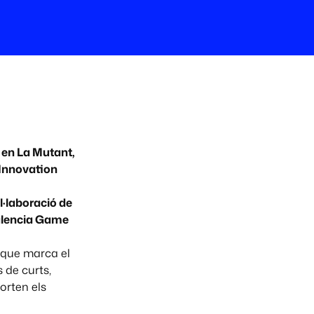
e en La Mutant,
 Innovation
l·laboració de
Valencia Game
 que marca el
 de curts,
orten els